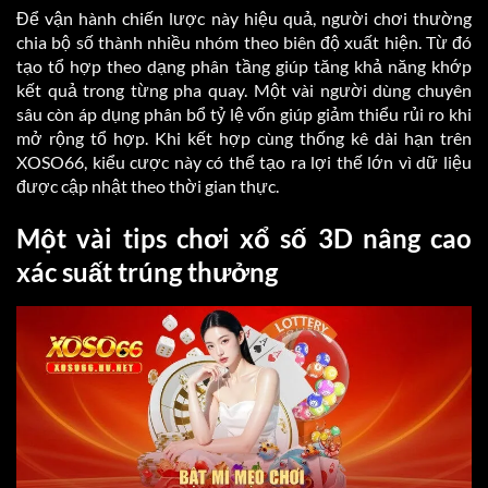
Để vận hành chiến lược này hiệu quả, người chơi thường
chia bộ số thành nhiều nhóm theo biên độ xuất hiện. Từ đó
tạo tổ hợp theo dạng phân tầng giúp tăng khả năng khớp
kết quả trong từng pha quay. Một vài người dùng chuyên
sâu còn áp dụng phân bổ tỷ lệ vốn giúp giảm thiểu rủi ro khi
mở rộng tổ hợp. Khi kết hợp cùng thống kê dài hạn trên
XOSO66, kiểu cược này có thể tạo ra lợi thế lớn vì dữ liệu
được cập nhật theo thời gian thực.
Một vài tips chơi xổ số 3D nâng cao
xác suất trúng thưởng