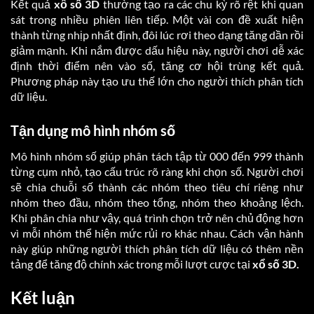
Kết quả
xổ số 3D
thường tạo ra các chu kỳ rõ rệt khi quan
sát trong nhiều phiên liên tiếp. Một vài con đề xuất hiện
thành từng nhịp nhất định, đôi lúc rơi theo dạng tăng dần rồi
giảm mạnh. Khi nắm được dấu hiệu này, người chơi dễ xác
định thời điểm nên vào số, tăng cơ hội trùng kết quả.
Phương pháp này tạo ưu thế lớn cho người thích phân tích
dữ liệu.
Tận dụng mô hình nhóm số
Mô hình nhóm số giúp phân tách tập từ 000 đến 999 thành
từng cụm nhỏ, tạo cấu trúc rõ ràng khi chọn số. Người chơi
sẽ chia chuỗi số thành các nhóm theo tiêu chí riêng như
nhóm theo đầu, nhóm theo tổng, nhóm theo khoảng lệch.
Khi phân chia như vậy, quá trình chọn trở nên chủ động hơn
vì mỗi nhóm thể hiện mức rủi ro khác nhau. Cách vận hành
này giúp những người thích phân tích dữ liệu có thêm nền
tảng để tăng độ chính xác trong mỗi lượt cược tại
xổ số 3D.
Kết luận