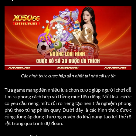
Các hình thức cược hấp dẫn nhất tại nhà cái uy tín
Tựa game mang đến nhiều lựa chọn cược giúp người chơi dễ
tìm ra phong cách hợp với từng mục tiêu riêng. Mỗi loại cược
có yêu cầu riêng, mức rủi ro riêng tạo nên trải nghiệm phong
phú theo từng phiên quay. Dưới đây là các hình thức được
cộng đồng áp dụng thường xuyên do khả năng tạo lợi thế rõ
rệt trong quá trình dự đoán.