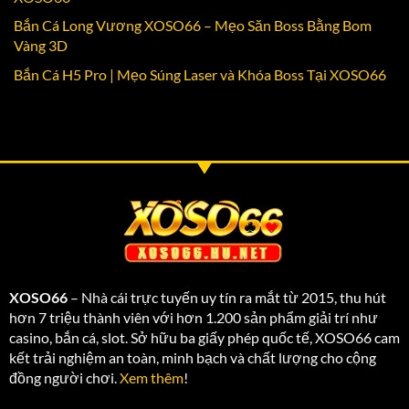
Bắn Cá Long Vương XOSO66 – Mẹo Săn Boss Bằng Bom
Vàng 3D
Bắn Cá H5 Pro | Mẹo Súng Laser và Khóa Boss Tại XOSO66
XOSO66
– Nhà cái trực tuyến uy tín ra mắt từ 2015, thu hút
hơn 7 triệu thành viên với hơn 1.200 sản phẩm giải trí như
casino, bắn cá, slot. Sở hữu ba giấy phép quốc tế, XOSO66 cam
kết trải nghiệm an toàn, minh bạch và chất lượng cho cộng
đồng người chơi.
Xem thêm
!