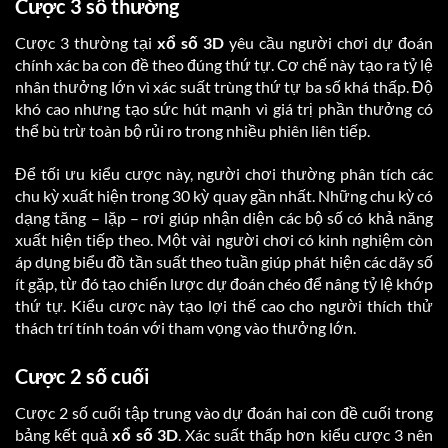
Cược 3 số thường
Cược 3 thường tại
xổ số 3D
yêu cầu người chơi dự đoán
chính xác ba con đề theo đúng thứ tự. Cơ chế này tạo ra tỷ lệ
nhân thưởng lớn vì xác suất trùng thứ tự ba số khá thấp. Độ
khó cao nhưng tạo sức hút mạnh vì giá trị phần thưởng có
thể bù trừ toàn bộ rủi ro trong nhiều phiên liên tiếp.
Để tối ưu kiểu cược này, người chơi thường phân tích các
chu kỳ xuất hiện trong 30 kỳ quay gần nhất. Những chu kỳ có
dạng tăng – lặp – rơi giúp nhận diện các bộ số có khả năng
xuất hiện tiếp theo. Một vài người chơi có kinh nghiệm còn
áp dụng biểu đồ tần suất theo tuần giúp phát hiện các dãy số
ít gặp, từ đó tạo chiến lược dự đoán chéo để nâng tỷ lệ khớp
thứ tự. Kiểu cược này tạo lợi thế cao cho người thích thử
thách trí tính toán với tham vọng vào thưởng lớn.
Cược 2 số cuối
Cược 2 số cuối tập trung vào dự đoán hai con đề cuối trong
bảng kết quả
xổ số 3D
. Xác suất thấp hơn kiểu cược 3 nên