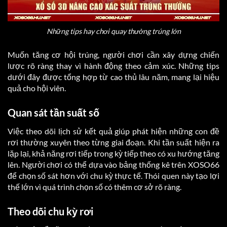
Những tips hay chơi quay thưởng trúng lớn
Muốn tăng cơ hội trúng, người chơi cần xây dựng chiến
lược rõ ràng thay vì hành động theo cảm xúc. Những tips
dưới đây được tổng hợp từ cao thủ lâu năm, mang lại hiệu
quả cho hội viên.
Quan sát tần suất số
Việc theo dõi lịch sử kết quả giúp phát hiện những con đề
rơi thường xuyên theo từng giai đoạn. Khi tần suất hiện ra
lặp lại, khả năng rơi tiếp trong kỳ tiếp theo có xu hướng tăng
lên. Người chơi có thể dựa vào bảng thống kê trên XOSO66
để chọn số sát hơn với chu kỳ thực tế. Thói quen này tạo lợi
thế lớn vì quá trình chọn số có thêm cơ sở rõ ràng.
Theo dõi chu kỳ rơi