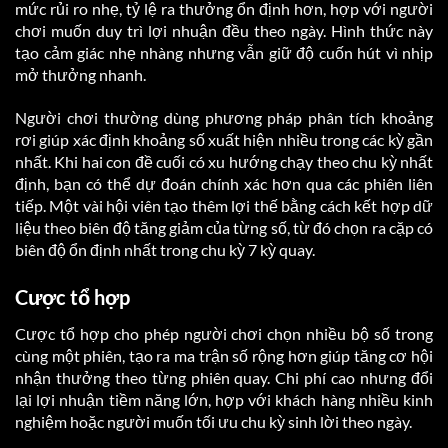
mức rủi ro nhẹ, tỷ lệ ra thưởng ổn định hơn, hợp với người
chơi muốn duy trì lợi nhuận đều theo ngày. Hình thức này
tạo cảm giác nhẹ nhàng nhưng vẫn giữ độ cuốn hút vì nhịp
mở thưởng nhanh.
Người chơi thường dùng phương pháp phân tích khoảng
rơi giúp xác định khoảng số xuất hiện nhiều trong các kỳ gần
nhất. Khi hai con đề cuối có xu hướng chạy theo chu kỳ nhất
định, bạn có thể dự đoán chính xác hơn qua các phiên liên
tiếp. Một vài hội viên tạo thêm lợi thế bằng cách kết hợp dữ
liệu theo biên độ tăng giảm của từng số, từ đó chọn ra cặp có
biên độ ổn định nhất trong chu kỳ 7 kỳ quay.
Cược tổ hợp
Cược tổ hợp cho phép người chơi chọn nhiều bộ số trong
cùng một phiên, tạo ra ma trận số rộng hơn giúp tăng cơ hội
nhận thưởng theo từng phiên quay. Chi phí cao nhưng đổi
lại lợi nhuận tiềm năng lớn, hợp với khách hàng nhiều kinh
nghiệm hoặc người muốn tối ưu chu kỳ sinh lời theo ngày.