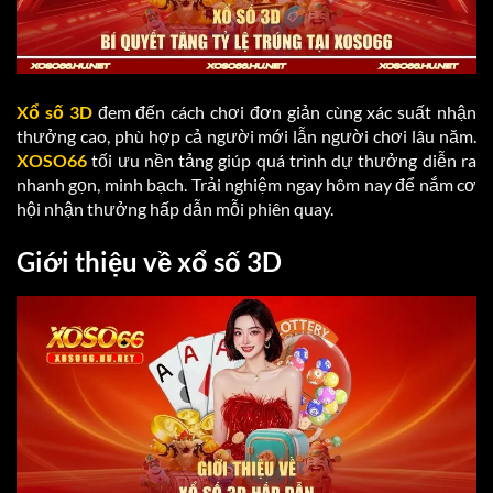
Xổ số 3D
đem đến cách chơi đơn giản cùng xác suất nhận
thưởng cao, phù hợp cả người mới lẫn người chơi lâu năm.
XOSO66
tối ưu nền tảng giúp quá trình dự thưởng diễn ra
nhanh gọn, minh bạch. Trải nghiệm ngay hôm nay để nắm cơ
hội nhận thưởng hấp dẫn mỗi phiên quay.
Giới thiệu về xổ số 3D