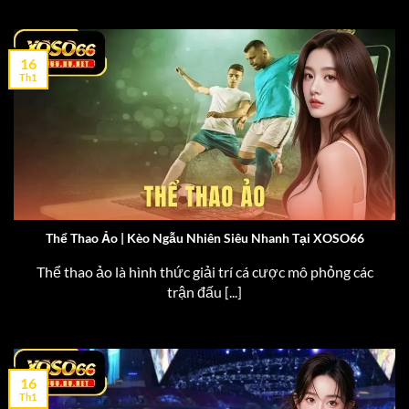
16
Th1
Thể Thao Ảo | Kèo Ngẫu Nhiên Siêu Nhanh Tại XOSO66
Thể thao ảo là hình thức giải trí cá cược mô phỏng các
trận đấu [...]
16
Th1