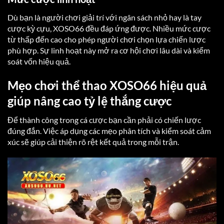
Dù bạn là người chơi giải trí với ngân sách nhỏ hay là tay
cược kỳ cựu, XOSO66 đều đáp ứng được. Nhiều mức cược
từ thấp đến cao cho phép người chơi chọn lựa chiến lược
phù hợp. Sự linh hoạt này mở ra cơ hội chơi lâu dài và kiểm
soát vốn hiệu quả.
Mẹo chơi thể thao XOSO66 hiệu quả
giúp nâng cao tỷ lệ thắng cược
Để thành công trong cá cược bạn cần phải có chiến lược
đúng đắn. Việc áp dụng các mẹo phân tích và kiểm soát cảm
xúc sẽ giúp cải thiện rõ rệt kết quả trong mỗi trận.