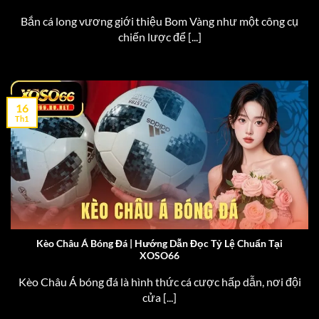
Bắn cá long vương giới thiệu Bom Vàng như một công cụ
chiến lược để [...]
16
Th1
Kèo Châu Á Bóng Đá | Hướng Dẫn Đọc Tỷ Lệ Chuẩn Tại
XOSO66
Kèo Châu Á bóng đá là hình thức cá cược hấp dẫn, nơi đội
cửa [...]