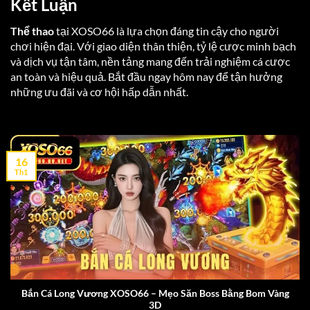
Kết Luận
Thể thao
tại XOSO66 là lựa chọn đáng tin cậy cho người
chơi hiện đại. Với giao diện thân thiện, tỷ lệ cược minh bạch
và dịch vụ tận tâm, nền tảng mang đến trải nghiệm cá cược
an toàn và hiệu quả. Bắt đầu ngay hôm nay để tận hưởng
những ưu đãi và cơ hội hấp dẫn nhất.
16
Th1
Bắn Cá Long Vương XOSO66 – Mẹo Săn Boss Bằng Bom Vàng
3D