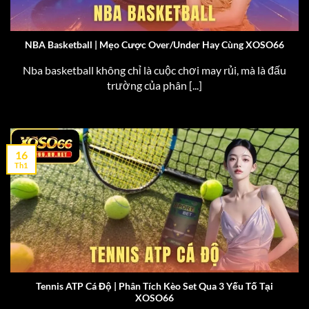
NBA Basketball | Mẹo Cược Over/Under Hay Cùng XOSO66
Nba basketball không chỉ là cuộc chơi may rủi, mà là đấu
trường của phân [...]
16
Th1
Tennis ATP Cá Độ | Phân Tích Kèo Set Qua 3 Yếu Tố Tại
XOSO66