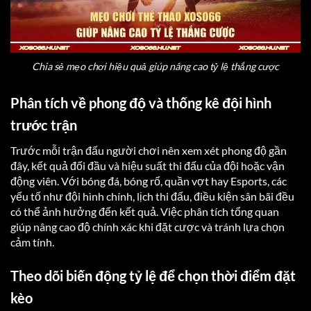
Chia sẻ mẹo chơi hiệu quả giúp nâng cao tỷ lệ thắng cược
Phân tích về phong độ và thống kê đội hình
trước trận
Trước mỗi trận đấu người chơi nên xem xét phong độ gần
đây, kết quả đối đầu và hiệu suất thi đấu của đội hoặc vận
động viên. Với bóng đá, bóng rổ, quần vợt hay Esports, các
yếu tố như đội hình chính, lịch thi đấu, điều kiện sân bãi đều
có thể ảnh hưởng đến kết quả. Việc phân tích tổng quan
giúp nâng cao độ chính xác khi đặt cược và tránh lựa chọn
cảm tính.
Theo dõi biến động tỷ lệ để chọn thời điểm đặt
kèo