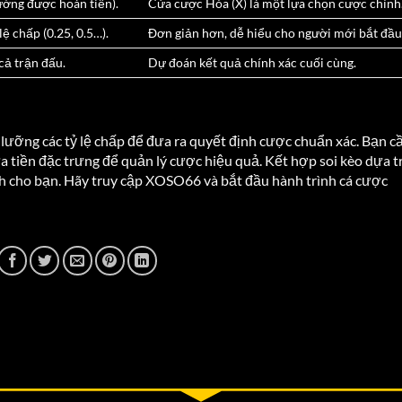
ường được hoàn tiền).
Cửa cược Hòa (X) là một lựa chọn cược chính
ệ chấp (0.25, 0.5…).
Đơn giản hơn, dễ hiểu cho người mới bắt đầu
cả trận đấu.
Dự đoán kết quả chính xác cuối cùng.
ỹ lưỡng các tỷ lệ chấp để đưa ra quyết định cược chuẩn xác. Bạn c
ửa tiền đặc trưng để quản lý cược hiệu quả. Kết hợp soi kèo dựa t
nh cho bạn. Hãy truy cập XOSO66 và bắt đầu hành trình cá cược