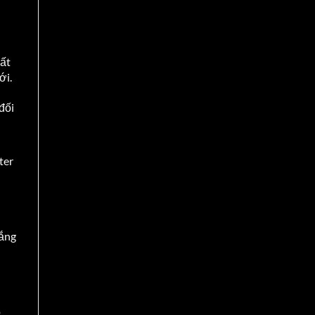
hất
ới.
đối
ter
hắng
õ