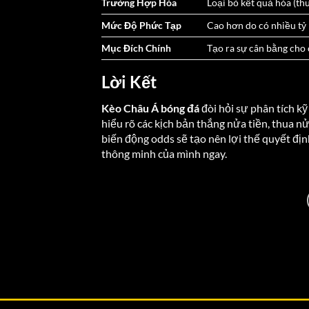
Trường Hợp Hòa
Loại bỏ kết quả hòa (th
Mức Độ Phức Tạp
Cao hơn do có nhiều tỷ l
Mục Đích Chính
Tạo ra sự cân bằng cho 
Lời Kết
Kèo Châu Á bóng đá
đòi hỏi sự phân tích k
hiểu rõ các kịch bản thắng nửa tiền, thua n
biến động odds sẽ tạo nên lợi thế quyết đị
thông minh của mình ngay.