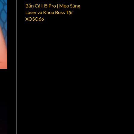
Bắn Cá H5 Pro | Mẹo Súng
Laser và Khóa Boss Tại
XOSO66