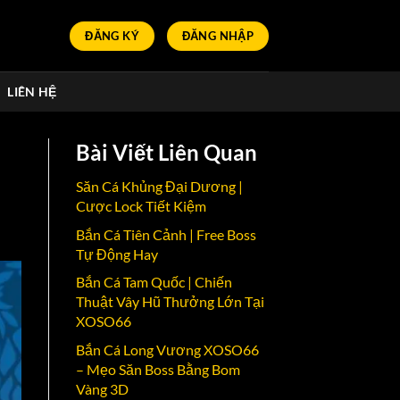
ĐĂNG KÝ
ĐĂNG NHẬP
LIÊN HỆ
Bài Viết Liên Quan
Săn Cá Khủng Đại Dương |
Cược Lock Tiết Kiệm
Bắn Cá Tiên Cảnh | Free Boss
Tự Động Hay
Bắn Cá Tam Quốc | Chiến
Thuật Vây Hũ Thưởng Lớn Tại
XOSO66
Bắn Cá Long Vương XOSO66
– Mẹo Săn Boss Bằng Bom
Vàng 3D