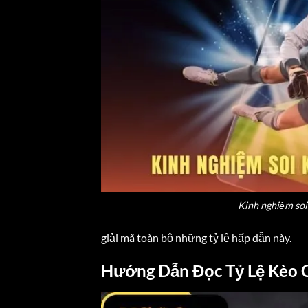
Kinh nghiệm soi
giải mã toàn bộ những tỷ lệ hấp dẫn này.
Hướng Dẫn Đọc Tỷ Lệ Kèo C