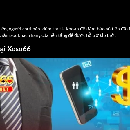
tiền
, người chơi nên kiểm tra tài khoản để đảm bảo số tiền đã
 chăm sóc khách hàng của nền tảng để được hỗ trợ kịp thời.
tại Xoso66