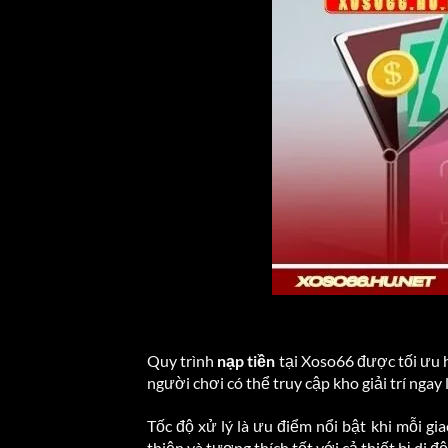
Quy trình
nạp tiền
tại Xoso66 được tối ưu h
người chơi có thể truy cập kho giải trí ngay
Tốc độ xử lý là ưu điểm nổi bật khi mỗi gi
thiện và tương thích tốt với cả thiết bị di 