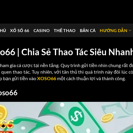
CHỦ
XỔ SỐ 66
CASINO
THỂ THAO
BẮN CÁ
HƯỚNG DẪN
o66 | Chia Sẻ Thao Tác Siêu Nhan
ham gia cá cược tại nền tảng. Quy trình gửi tiền nhìn chung rất 
en thao tác. Tuy nhiên, với tân thủ thì quá trình này đôi lúc cò
p bạn gửi tiền vào
XOSO66
một cách thuận lợi và thành công.
Xoso66