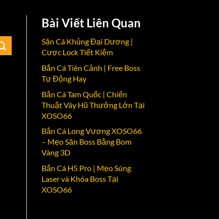
Bài Viết Liên Quan
Săn Cá Khủng Đại Dương |
Cược Lock Tiết Kiệm
Bắn Cá Tiên Cảnh | Free Boss
Tự Động Hay
Bắn Cá Tam Quốc | Chiến
Thuật Vây Hũ Thưởng Lớn Tại
XOSO66
Bắn Cá Long Vương XOSO66
– Mẹo Săn Boss Bằng Bom
Vàng 3D
Bắn Cá H5 Pro | Mẹo Súng
Laser và Khóa Boss Tại
XOSO66