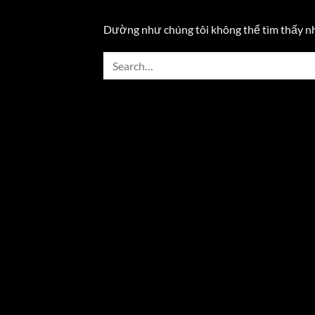
Dường như chúng tôi không thể tìm thấy nhữ