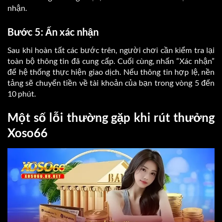
nhận.
Bước 5: Ấn xác nhận
Sau khi hoàn tất các bước trên, người chơi cần kiểm tra lại
toàn bộ thông tin đã cung cấp. Cuối cùng, nhấn “Xác nhận”
để hệ thống thực hiện giao dịch. Nếu thông tin hợp lệ, nền
tảng sẽ chuyển tiền về tài khoản của bạn trong vòng 5 đến
10 phút.
Một số lỗi thường gặp khi rút thưởng
Xoso66