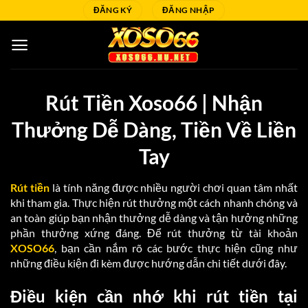
Bỏ
ĐĂNG KÝ
ĐĂNG NHẬP
qua
nội
dung
Rút Tiền Xoso66 | Nhận
Thưởng Dễ Dàng, Tiền Về Liền
Tay
Rút tiền
là tính năng được nhiều người chơi quan tâm nhất
khi tham gia. Thực hiện rút thưởng một cách nhanh chóng và
an toàn giúp bạn nhận thưởng dễ dàng và tận hưởng những
phần thưởng xứng đáng. Để rút thưởng từ tài khoản
XOSO66
, bạn cần nắm rõ các bước thực hiện cũng như
những điều kiện đi kèm được hướng dẫn chi tiết dưới đây.
Điều kiện cần nhớ khi rút tiền tại