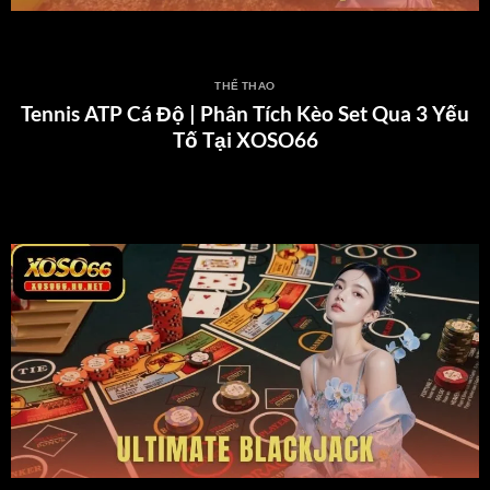
THỂ THAO
Tennis ATP Cá Độ | Phân Tích Kèo Set Qua 3 Yếu
Tố Tại XOSO66