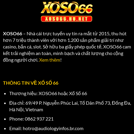
XOSO66
– Nhà cái trực tuyến uy tín ra mắt từ 2015, thu hút
hơn 7 triệu thành viên với hơn 1.200 sản phẩm giải trí như
casino, bắn cá, slot. Sở hữu ba giấy phép quốc tế, XOSO66 cam
kết trải nghiệm an toàn, minh bạch và chất lượng cho cộng
đồng người chơi.
Xem thêm
!
THÔNG TIN VỀ XỔ SỐ 66
Thương hiệu: XOSO66 hoặc Xổ Số 66
Địa chỉ: 69/49 P. Nguyễn Phúc Lai, Tổ Dân Phố 73, Đống Đa,
Hà Nội, Vietnam
Phone: 0862 937 221
Email:
hotro@audiologyinfos.br.com