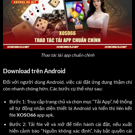
Thao tác tải app chuẩn chỉnh
Download trên Android
Đối với người dùng Android, việc cài đặt ứng dụng thậm chí
còn nhanh chóng hơn. Các bước cụ thể như sau:
Bước 1: Truy cập trang chủ và chọn mục “Tải App”, hệ thống
sẽ tự động nhận diện thiết bị Android và hiển thị liên kết
file
XOSO66
app apk.
Bước 2: Tải file về và mở để tiến hành cài đặt, nếu xuất
hiện cảnh báo “Nguồn không xác định”, hãy bật quyền cài