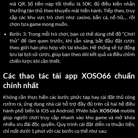
mã QR. Số tiền nạp tối thiểu là 50K, đủ điều kiện nhận
thưởng tân thủ theo khuyến mãi hiện hành. Tiếp theo, truy
cập các khu vực trò chơi như casino, bắn cá, nổ hũ,… rồi
chọn tựa game mong muốn.
Bước 3: Trong mỗi trò chơi, bạn có thể dùng chế độ “Chơi
thử” để làm quen trước, khi sẵn sàng, bắt đầu đặt cược
theo giới hạn phù hợp với tài khoản. Hệ thống sẽ tự động
lưu lại lịch sử cược, giúp bạn theo dõi kết quả và điều chỉnh
chiến lược khi cần thiết.
Các thao tác tải app XOSO66 chuẩn
chỉnh nhất
Không cần thực hiện các bước phức tạp hay cài đặt thủ công
rườm rà, ứng dụng nhà cái hỗ trợ đầy đủ trên cả hai hệ điều
hành phổ biến là iOS và Android. Phiên bản
XOSO66
mobile
giúp người chơi truy cập nhanh vào kho game và mở khóa
nhiều ưu đãi độc quyền. Quy trình cài đặt diễn ra thuận tiện,
chỉ mất dưới 1 phút với các bước cụ thể như sau: