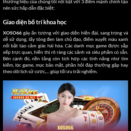
thương hiệu của chúng tôi nổi bật với 3 điểm mạnh chính tạo
nên sức hấp dẫn đặc biệt:
Giao diện bố trí khoa học
XOSO66
gây ấn tượng với giao diện hiện đại, sang trọng và
dễ sử dụng, lấy tông đen làm chủ đạo, điểm xuyết màu xanh
nổi bật tạo cảm giác hài hòa. Các danh mục game được sắp
xếp trực quan, hiển thị rõ ràng các sảnh và siêu phẩm có sẵn.
Bên cạnh đó, nền tảng còn tích hợp các tính năng như tìm
kiếm, lọc game, mục bảo mật, phần hỏi đáp thường gặp hay
theo dõi lịch sử cược,… giúp tối ưu trải nghiệm.