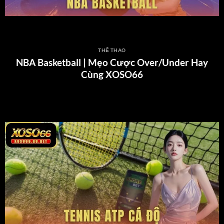
THỂ THAO
NBA Basketball | Mẹo Cược Over/Under Hay
Cùng XOSO66