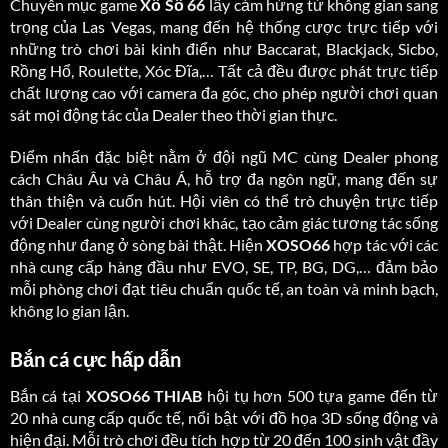
Chuyên mục game
Xổ Số 66
lấy cảm hứng từ không gian sang
trọng của Las Vegas, mang đến hệ thống cược trực tiếp với
những trò chơi bài kinh điển như Baccarat, Blackjack, Sicbo,
Rồng Hổ, Roulette, Xóc Đĩa,… Tất cả đều được phát trực tiếp
chất lượng cao với camera đa góc, cho phép người chơi quan
sát mọi động tác của Dealer theo thời gian thực.
Điểm nhấn đặc biệt nằm ở đội ngũ MC cùng Dealer phong
cách Châu Âu và Châu Á, hỗ trợ đa ngôn ngữ, mang đến sự
thân thiện và cuốn hút. Hội viên có thể trò chuyện trực tiếp
với Dealer cùng người chơi khác, tạo cảm giác tương tác sống
động như đang ở sòng bài thật. Hiện
XOSO66
hợp tác với các
nhà cung cấp hàng đầu như EVO, SE, TP, BG, DG,… đảm bảo
mỗi phòng chơi đạt tiêu chuẩn quốc tế, an toàn và minh bạch,
không lo gian lận.
Bắn cá cực hấp dẫn
Bắn cá tại
XOSO66 THIAB
hội tụ hơn 500 tựa game đến từ
20 nhà cung cấp quốc tế, nổi bật với đồ họa 3D sống động và
hiện đại. Mỗi trò chơi đều tích hợp từ 20 đến 100 sinh vật đầy