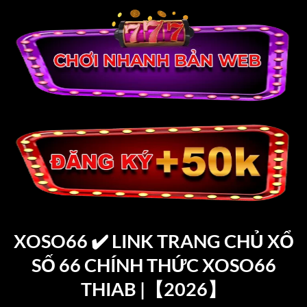
XOSO66 ✔️ LINK TRANG CHỦ XỔ
SỐ 66 CHÍNH THỨC XOSO66
THIAB |【2026】