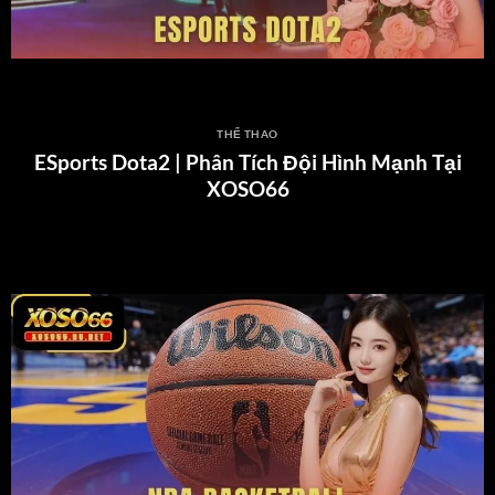
THỂ THAO
ESports Dota2 | Phân Tích Đội Hình Mạnh Tại
XOSO66