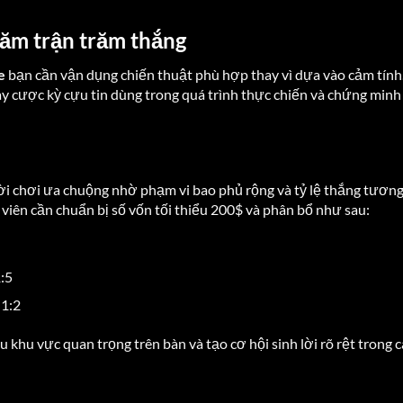
răm trận trăm thắng
te
bạn cần vận dụng chiến thuật phù hợp thay vì dựa vào cảm tính
cược kỳ cựu tin dùng trong quá trình thực chiến và chứng minh
chơi ưa chuộng nhờ phạm vi bao phủ rộng và tỷ lệ thắng tươn
i viên cần chuẩn bị số vốn tối thiểu 200$ và phân bổ như sau:
:5
 1:2
 khu vực quan trọng trên bàn và tạo cơ hội sinh lời rõ rệt trong c