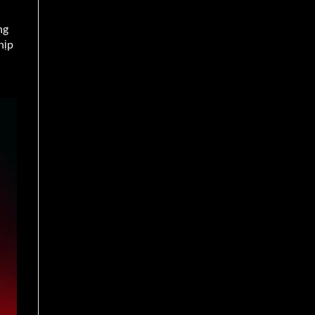
ng
hịp