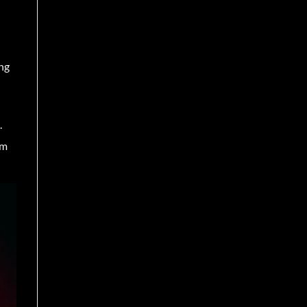
ng
.
ảm