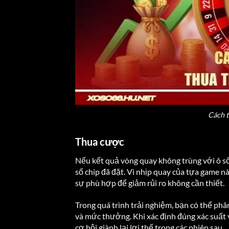
Cách t
Thua cược
Nếu kết quả vòng quay không trùng với ô số
số chip đã đặt. Vì nhịp quay của tựa game 
sự phù hợp để giảm rủi ro không cần thiết.
Trong quá trình trải nghiệm, bạn có thể phâ
và mức thưởng. Khi xác định đúng xác suất và
cơ hội giành lại lợi thế trong các phiên sau.