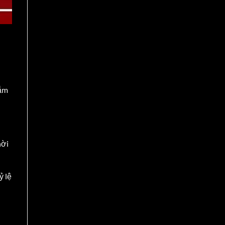
nắm
hời
ỷ lệ