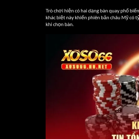
Trò chơi hiện có hai dạng bàn quay phổ biến
khác biệt này khiến phiên bản châu Mỹ có t
khi chọn bàn.