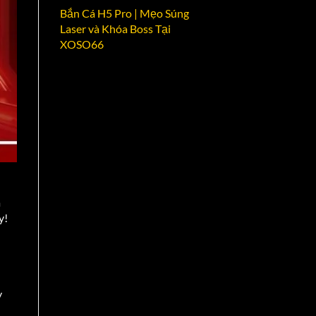
Bắn Cá H5 Pro | Mẹo Súng
Laser và Khóa Boss Tại
XOSO66
à
y!
y