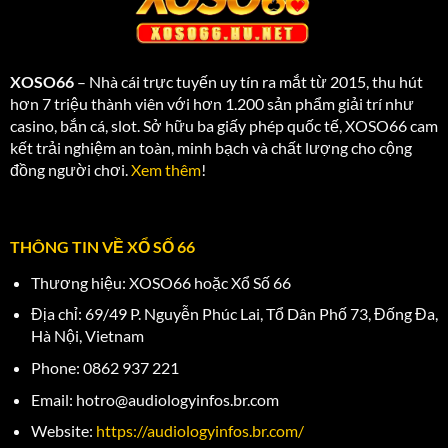
XOSO66
– Nhà cái trực tuyến uy tín ra mắt từ 2015, thu hút
hơn 7 triệu thành viên với hơn 1.200 sản phẩm giải trí như
casino, bắn cá, slot. Sở hữu ba giấy phép quốc tế, XOSO66 cam
kết trải nghiệm an toàn, minh bạch và chất lượng cho cộng
đồng người chơi.
Xem thêm
!
THÔNG TIN VỀ XỔ SỐ 66
Thương hiệu: XOSO66 hoặc Xổ Số 66
Địa chỉ: 69/49 P. Nguyễn Phúc Lai, Tổ Dân Phố 73, Đống Đa,
Hà Nội, Vietnam
Phone: 0862 937 221
Email:
hotro@audiologyinfos.br.com
Website:
https://audiologyinfos.br.com/